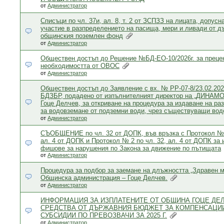
от
Администратор
Списъци по чл. 37и, ал. 8, т. 2 от ЗСПЗЗ на лицата, допусн
участие в разпределението на пасища, мери и ливади от д
общинския поземлен фонд
от
Администратор
Обществен достъп до Решение №БД-ЕО-10/2026г. за преце
необходимостта от ОВОС
от
Администратор
Обществен достъп до Заявление с вх. № РР-07-8/23.02.2026
БДЗБР, подадено от изпълнителният директор на „ДИНАМО“
Гоце Делчев, за откриване на процедура за издаване на р
за водовземане от подземни води, чрез съществуващи во
от
Администратор
СЪОБЩЕНИЕ по чл. 32 от ДОПК, във връзка с Протокол № 1
ал. 4 от ДОПК и Протокол № 2 по чл. 32, ал. 4 от ДОПК за 
фишове за нарушения по Закона за движение по пътищата
от
Администратор
Процедура за подбор за заемане на длъжността „Здравен м
Общинска администрация – Гоце Делчев.
от
Администратор
ИНФОРМАЦИЯ ЗА ИЗПЛАТЕНИТЕ ОТ ОБЩИНА ГОЦЕ ДЕ
СРЕДСТВА ОТ ДЪРЖАВНИЯ БЮДЖЕТ ЗА КОМПЕНСАЦИ
СУБСИДИИ ПО ПРЕВОЗВАЧИ ЗА 2025 Г.
от
Администратор