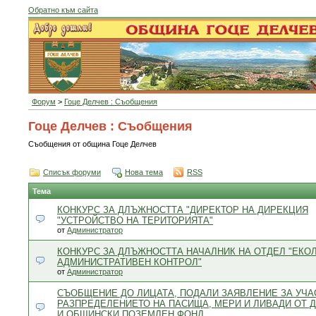
Обратно към сайта
Форум
>
Гоце Делчев : Съобщения
Гоце Делчев : Съобщения
Съобщения от община Гоце Делчев
Списък форуми
Нова тема
RSS
Тема
КОНКУРС ЗА ДЛЪЖНОСТТА "ДИРЕКТОР НА ДИРЕКЦИЯ
"УСТРОЙСТВО НА ТЕРИТОРИЯТА"
от
Администратор
КОНКУРС ЗА ДЛЪЖНОСТТА НАЧАЛНИК НА ОТДЕЛ "ЕКО
АДМИНИСТРАТИВЕН КОНТРОЛ"
от
Администратор
СЪОБЩЕНИЕ ДО ЛИЦАТА, ПОДАЛИ ЗАЯВЛЕНИЕ ЗА УЧА
РАЗПРЕДЕЛЕНИЕТО НА ПАСИЩА, МЕРИ И ЛИВАДИ ОТ
И ОБЩИНСКИ ПОЗЕМЛЕН ФОНД