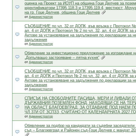
оценка на Проект за ИОУП на община Гоце Делчев за позем
идентификатори 17395.118.3 и 17395.119.4, местност „Мочу
на гр. Гоце Делчев, община Гоце Делчев
от
Администратор
СЪОБЩЕНИЕ по чл. 32 от ДОПК, във връзка с Протокол № 1
ал. 4 от ДОПК и Протокол № 2 по чл. 32, ал. 4 от ДОПК за 
Актове за установяване на задължения по декларации за н
задължения
от
Администратор
Обявление за инвестиционно предложение за изграждане н
„Допълващо застрояване – лятна кухня“
от
Администратор
СЪОБЩЕНИЕ по чл. 32 от ДОПК, във връзка с Протокол № 1
ал. 4 от ДОПК и Протокол № 2 по чл. 32, ал. 4 от ДОПК за 
Актове за установяване на задължения по декларации за н
задължения
от
Администратор
СПИСЪК НА СВОБОДНИТЕ ПАСИЩА, МЕРИ И ЛИВАДИ О
ДЪРЖАВНИЯ ПОЗЕМЛЕН ФОНД, НАХОДЯЩИ СЕ НА ТЕР
НА ОБЛАСТ БЛАГОЕВГРАД, ЗА ОТДАВАНЕ ПОД НАЕМ П
ЧЛ.37И ОТ ЗСПЗЗ, СЧИТАНО ОТ КАЛЕНДАРНАТА 2027 Г
от
Администратор
Обявление за подбор на кандидати за съдебни заседатели
съд – Благоевград и Районен съд-Гоце Делчев с мандат 202