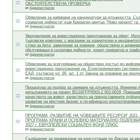
ОБСТОЯТЕЛСТВЕНА ПРОВЕРКА
от
Администратор
Обявление за набиране на кандидатури за длъжността „Съ
социални дейности“ към Кризисен център "Ново начало" гр.
от
Администратор
Уведомление за инвестиционно предложение за обект „Изг
търговски комплекс с магазини за хранителни и нехранител
стоки за бита, заведение за хранене, обществено и админи
обслужващи и складови дейности, дизел генератор и траф
от
Администратор
Обявление за осигуряване на обществен достъп до информ
инвестиционно предложение на „Електроенергиен системен
ЕАД, съгласно чл. 95, ал. 1 от Закона за опазване на окол
от
Администратор
Процедура за подбор за заемане на длъжността „Инженер по
изпълнението на проект BG16FFPR003-2.002-0029 „Повиша
качеството на живот, качеството на предоставяните публич
развитие на местния бизнес и по-ефикасно оползотворяван
от
Администратор
ПРОГРАМА „РАЗВИТИЕ НА ЧОВЕШКИТЕ РЕСУРСИ“ 2021 – 
ПРОГРАМА ХРАНИ И ОСНОВНО МАТЕРИАЛНО ПОДПОМАГ
2027 г. ЕВРОПЕЙСКИ СОЦИАЛЕН ФОНД ПЛЮС
от
Администратор
Съобщение за провеждане на консултации по Доклад за ек