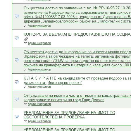
Обществен достъп по заявление с вх. № РР-16-95/27.10.202
изменение на Разрешително за водовземане от повърхност
обект №41120055/17.03.2025 г., издадено от Директора на 
дирекция „Западнобеломорски район“ на „Напоителни сист
от
Администратор
КОНКУРС ЗА ВЪЗЛАГАНЕ ПРЕДОСТАВЯНЕТО НА СОЦИА
от
Администратор
Обществен достъп до информация за инвестиционно предл
„Кравеферма за отглеждане на телета, автономна фотовол
централа около 70 kW за производство на електрическа ен
покрива на кравефермата и батерия с капацитет около 100 
от
Администратор
К Л А С И Р А Н Е на кандидатите от проведен подбор за з
длъжността „Инженер по проект“
от
Администратор
Отчуждаване на имоти и части от имоти по кадастралната к
кадастралните регистри на град Гоце Делчев
от
Администратор
УВЕДОМЛЕНИЕ ЗА ПРИДОБИВАНЕ НА ИМОТ ПО
ОБСТОЯТЕЛСТВЕНА ПРОВЕРКА
от
Администратор
УВЕДОМЛЕНИЕ ЗА ПРИДОБИВАНЕ НА ИМОТ ПО