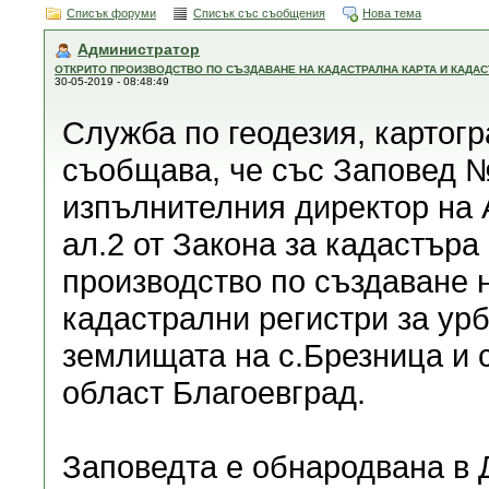
Списък форуми
Списък със съобщения
Нова тема
Администратор
ОТКРИТО ПРОИЗВОДСТВО ПО СЪЗДАВАНЕ НА КАДАСТРАЛНА КАРТА И КАДАС
30-05-2019 - 08:48:49
Служба по геодезия, картог
съобщава, че със Заповед № 
изпълнителния директор на А
ал.2 от Закона за кадастъра
производство по създаване 
кадастрални регистри за ур
землищата на с.Брезница и 
област Благоевград.
Заповедта е обнародвана в 