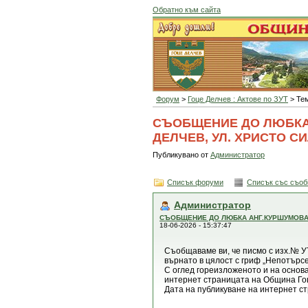
Обратно към сайта
Форум
>
Гоце Делчев : Актове по ЗУТ
> Те
СЪОБЩЕНИЕ ДО ЛЮБКА 
ДЕЛЧЕВ, УЛ. ХРИСТО С
Публикувано от
Администратор
Списък форуми
Списък със съо
Администратор
СЪОБЩЕНИЕ ДО ЛЮБКА АНГ.КУРШУМОВА, 
18-06-2026 - 15:37:47
Съобщаваме ви, че писмо с изх.№ УТ
върнато в цялост с гриф „Непотърсе
С оглед гореизложеното и на основ
интернет страницата на Община Го
Дата на публикуване на интернет ст