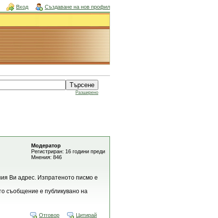
Вход
Създаване на нов профил
Разширено
Модератор
Регистриран: 16 години преди
Мнения: 846
ния Ви адрес. Изпратеното писмо е
ото съобщение е публикувано на
Отговор
Цитирай