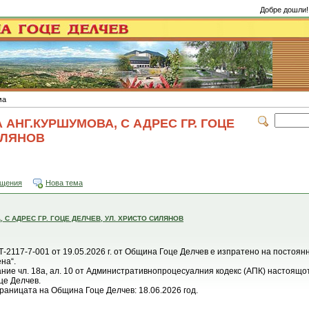
Добре дошли!
ма
АНГ.КУРШУМОВА, С АДРЕС ГР. ГОЦЕ
ИЛЯНОВ
бщения
Нова тема
С АДРЕС ГР. ГОЦЕ ДЕЛЧЕВ, УЛ. ХРИСТО СИЛЯНОВ
-2117-7-001 от 19.05.2026 г. от Община Гоце Делчев е изпратено на постоян
на“.
ание чл. 18а, ал. 10 от Административнопроцесуалния кодекс (АПК) настоящ
це Делчев.
раницата на Община Гоце Делчев: 18.06.2026 год.