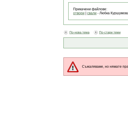
Прикачени файлове:
отвори
|
свали
- Любка Куршумова
По-нова тема
По-стари теми
Съжаляваме, но нямате пра