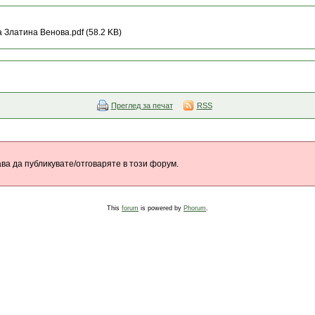
 Златина Венова.pdf (58.2 KB)
Преглед за печат
RSS
ва да публикувате/отговаряте в този форум.
This
forum
is powered by
Phorum
.