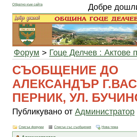
Обратно към сайта
Добре дошл
Форум
>
Гоце Делчев : Актове 
СЪОБЩЕНИЕ ДО
АЛЕКСАНДЪР Г.ВАСИ
ПЕРНИК, УЛ. БУЧИН
Публикувано от
Администратор
Списък форуми
Списък със съобщения
Нова тема