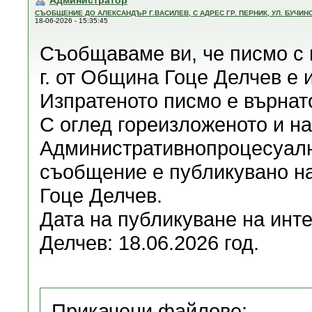
Администратор
СЪОБЩЕНИЕ ДО АЛЕКСАНДЪР Г.ВАСИЛЕВ, С АДРЕС ГР. ПЕРНИК, УЛ. БУЧИН
18-06-2026 - 15:35:45
Съобщаваме ви, че писмо с 
г. от Община Гоце Делчев е 
Изпратеното писмо е върнато
С оглед гореизложеното и на 
Административнопроцесуалн
съобщение е публикувано н
Гоце Делчев.
Дата на публикуване на инт
Делчев: 18.06.2026 год.
Прикачени файлове: