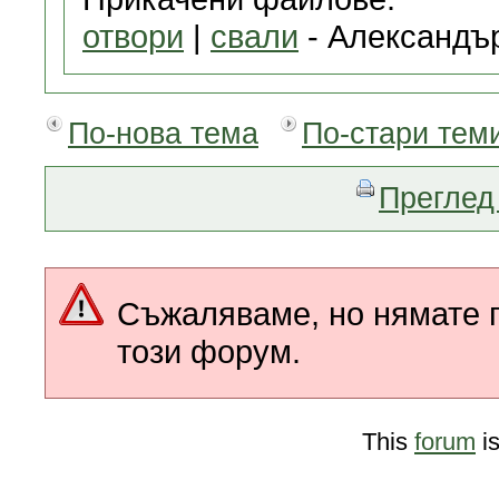
отвори
|
свали
- Александър
По-нова тема
По-стари тем
Преглед 
Съжаляваме, но нямате п
този форум.
This
forum
i