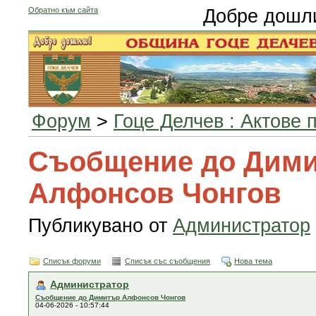
Обратно към сайта
Добре дошл
Форум
>
Гоце Делчев : Актове 
Съобщение до Дим
Алфонсов Чонгов
Публикувано от
Администратор
Списък форуми
Списък със съобщения
Нова тема
Администратор
Съобщение до Димитър Алфонсов Чонгов
04-06-2026 - 10:57:44