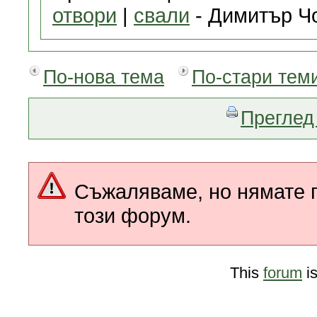
отвори
|
свали
- Димитър Чо
По-нова тема
По-стари тем
Преглед 
Съжаляваме, но нямате п
този форум.
This
forum
i