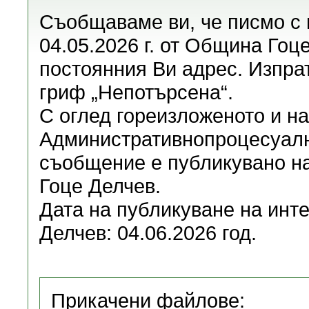
Съобщаваме ви, че писмо с 
04.05.2026 г. от Община Гоц
постоянния Ви адрес. Изпрат
гриф „Непотърсена“.
С оглед гореизложеното и на 
Административнопроцесуалн
съобщение е публикувано н
Гоце Делчев.
Дата на публикуване на инт
Делчев: 04.06.2026 год.
Прикачени файлове: