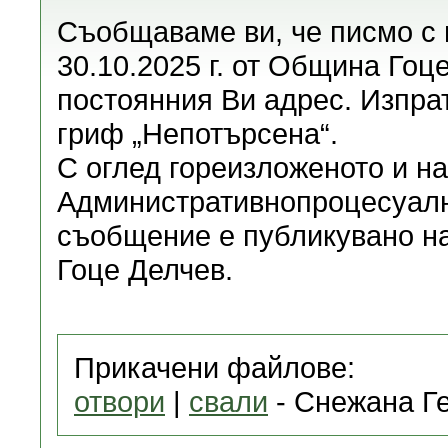
Съобщаваме ви, че писмо с 
30.10.2025 г. от Община Гоц
постоянния Ви адрес. Изпрат
гриф „Непотърсена“.
С оглед гореизложеното и на 
Административнопроцесуалн
съобщение е публикувано н
Гоце Делчев.
Прикачени файлове:
отвори
|
свали
- Снежана Ге