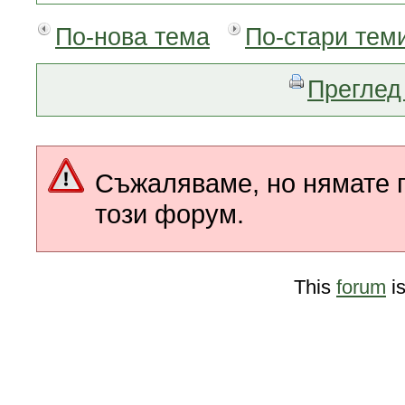
По-нова тема
По-стари тем
Преглед 
Съжаляваме, но нямате п
този форум.
This
forum
i