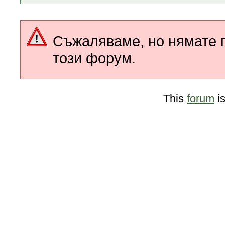
Съжаляваме, но нямате п
този форум.
This
forum
i