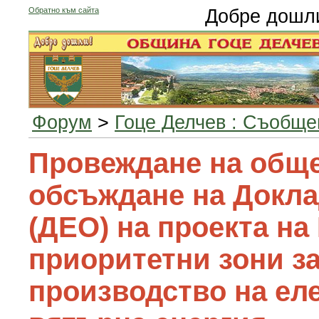
Обратно към сайта
Добре дошл
Форум
>
Гоце Делчев : Съобще
Провеждане на общ
обсъждане на Докла
(ДЕО) на проекта на
приоритетни зони за
производство на еле