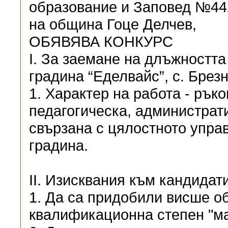
образование и Заповед №442/
на община Гоце Делчев,
ОБЯВЯВА КОНКУРС
I. За заемане на длъжността
градина “Еделвайс”, с. Брез
1. Характер на работа - рък
педагогическа, администрати
свързана с цялостното упра
градина.
II. Изисквания към кандидат
1. Да са придобили висше о
квалификационна степен "ма