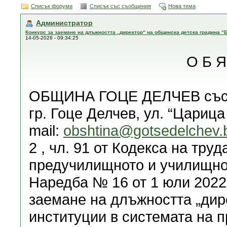
Списък форуми
Списък със съобщения
Нова тема
Администратор
Конкурс за заемане на длъжността „директор“ на общинска детска градина “Е
14-05-2026 - 09:34:25
О Б Я
ОБЩИНА ГОЦЕ ДЕЛЧЕВ със с
гр. Гоце Делчев, ул. “Царица
mail:
obshtina@gotsedelchev.
2 , чл. 91 от Кодекса на труда
предучилищното и училищно о
Наредба № 16 от 1 юли 2022 
заемане на длъжността „дир
институции в системата на 