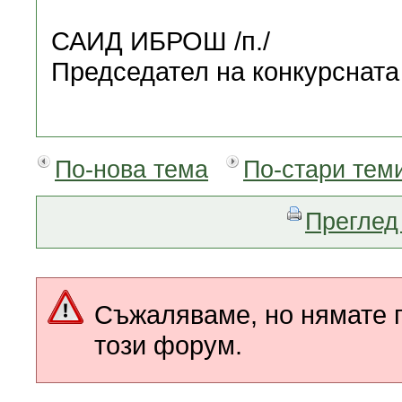
САИД ИБРОШ /п./
Председател на конкурсната
По-нова тема
По-стари тем
Преглед 
Съжаляваме, но нямате п
този форум.