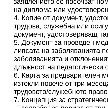
заявлението се посочват ном
на диплома или удостоверен
4. Копие от документ, удост
трудова, служебна или осигу
документ, удостоверяващ та
5. Документ за проведен ме
липсата на заболяванията по 
заболяванията и отклоненият
длъжност на педагогически 
6. Карта за предварителен м
изтекли повече от три месец
трудовото/служебното право
7. Концепция за стратегичес
„Еделвайс“ за период от три