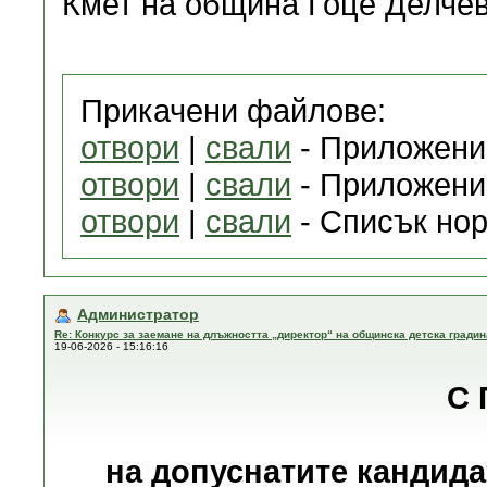
Кмет на община Гоце Делче
Прикачени файлове:
отвори
|
свали
- Приложение
отвори
|
свали
- Приложение
отвори
|
свали
- Списък нор
Администратор
Re: Конкурс за заемане на длъжността „директор“ на общинска детска градин
19-06-2026 - 15:16:16
С 
на допуснатите кандида