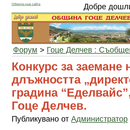
Обратно към сайта
Добре дошл
Форум
>
Гоце Делчев : Съобще
Конкурс за заемане 
длъжността „директ
градина “Еделвайс”,
Гоце Делчев.
Публикувано от
Администратор