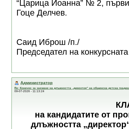
“Царица Йоанна” № 2, първи
Гоце Делчев.
Саид Иброш /п./
Председател на конкурсната
Администратор
Re: Конкурс за заемане на длъжността „директор“ на общинска детска градин
09-07-2026 - 11:13:24
КЛ
на кандидатите от про
длъжността „директор“