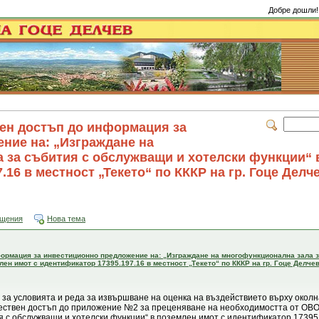
Добре дошли!
ен достъп до информация за
ние на: „Изграждане на
 за събития с обслужващи и хотелски функции“ 
16 в местност „Текето“ по КККР на гр. Гоце Делче
бщения
Нова тема
ормация за инвестиционно предложение на: „Изграждане на многофункционална зала з
ен имот с идентификатор 17395.197.16 в местност „Текето“ по КККР на гр. Гоце Делчев
а за условията и реда за извършване на оценка на въздействието върху околн
ествен достъп до приложение №2 за преценяване на необходимостта от ОВО
 с обслужващи и хотелски функции“ в поземлен имот с идентификатор 17395.1