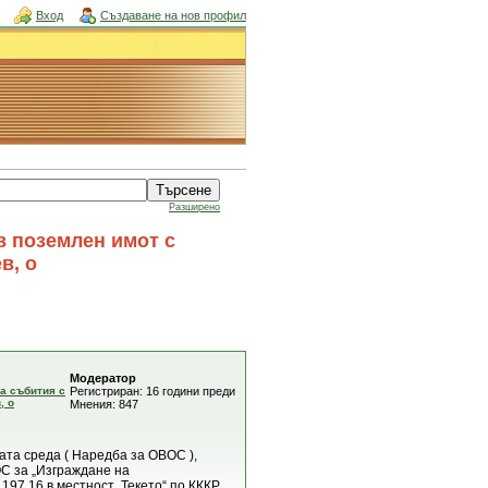
Вход
Създаване на нов профил
Разширено
в поземлен имот с
в, о
Модератор
а събития с
Регистриран: 16 години преди
, о
Мнения: 847
ата среда ( Наредба за ОВОС ),
С за „Изграждане на
97.16 в местност „Текето“ по КККР