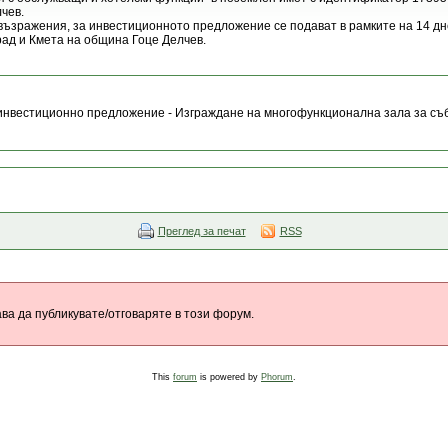
лчев.
възражения, за инвестиционното предложение се подават в рамките на 14 дне
ад и Кмета на община Гоце Делчев.
инвестиционно предложение - Изграждане на многофункционална зала за съб
Преглед за печат
RSS
ва да публикувате/отговаряте в този форум.
This
forum
is powered by
Phorum
.