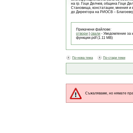
на гр. Гоце Делчев, община Гоце Де
Становища, констатации, мнения и 
до Директора на РИОСВ – Благоевгр
Прикачени файлове:
отвори
|
свали
- Уведомление за 
функции.pdf (1.11 MB)
По-нова тема
По-стари теми
Съжаляваме, но нямате пра