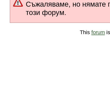
Съжаляваме, но нямате п
този форум.
This
forum
i