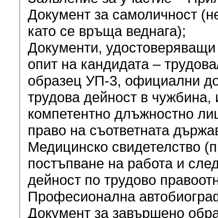
Документ за самоличност (н
като се връща веднага);
Документи, удостоверяващи
опит на кандидата – трудов
образец УП-3, официални д
трудова дейност в чужбина, 
компетентно длъжностно лиц
право на съответната държав
Медицинско свидетелство (п
постъпване на работа и сле
дейност по трудово правоотн
Професионална автобиогра
Документ за завършено обра