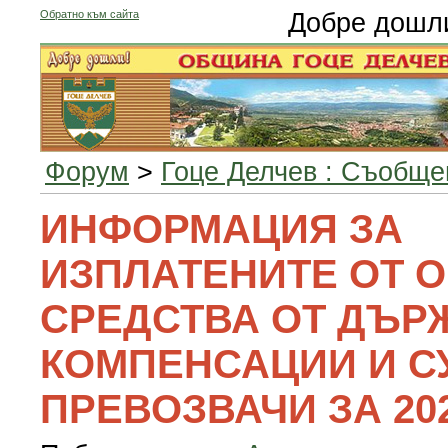
Обратно към сайта
Добре дошл
Форум
>
Гоце Делчев : Съобще
ИНФОРМАЦИЯ ЗА
ИЗПЛАТЕНИТЕ ОТ 
СРЕДСТВА ОТ ДЪР
КОМПЕНСАЦИИ И С
ПРЕВОЗВАЧИ ЗА 202