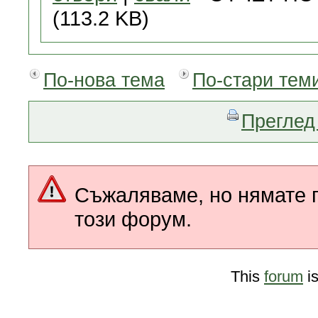
(113.2 KB)
По-нова тема
По-стари тем
Преглед 
Съжаляваме, но нямате п
този форум.
This
forum
i