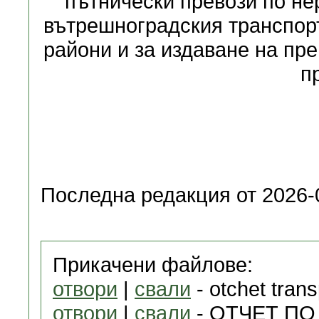
пътнически превози по не
вътрешноградския транспорт
райони и за издаване на пр
п
Последна редакция от 2026-0
Прикачени файлове:
отвори
|
свали
- otchet tran
отвори
|
свали
- ОТЧЕТ ПО 