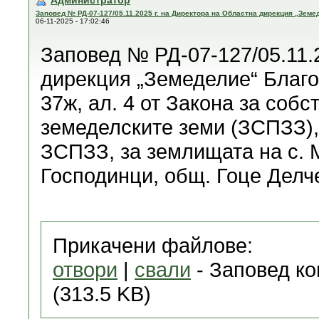
Администратор
Заповед № РД-07-127/05.11.2025 г. на Директора на Областна дирекция „Земе
06-11-2025 - 17:02:46
Заповед № РД-07-127/05.11.
дирекция „Земеделие“ Благо
37ж, ал. 4 от Закона за собс
земеделските земи (ЗСПЗЗ), 
ЗСПЗЗ, за землищата на с. 
Господинци, общ. Гоце Делче
Прикачени файлове:
отвори
|
свали
- Заповед ко
(313.5 KB)