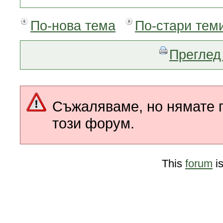
По-нова тема
По-стари тем
Преглед 
Съжаляваме, но нямате п
този форум.
This
forum
i