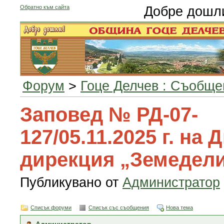
Обратно към сайта
Добре дошл
Форум
>
Гоце Делчев : Съобще
Заповед № РД-07-
127/05.11.2025 г. на
дирекция „Земедели
Публикувано от
Администратор
Списък форуми
Списък със съобщения
Нова тема