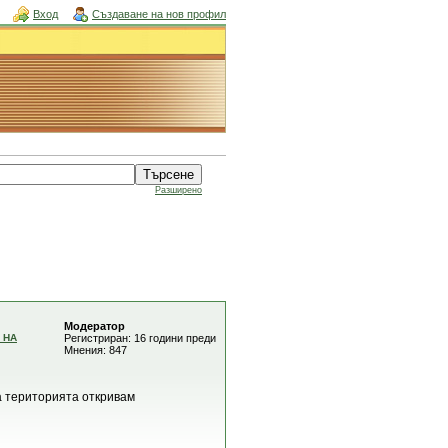
Вход
Създаване на нов профил
Разширено
Модератор
 НА
Регистриран: 16 години преди
Мнения: 847
на територията откривам