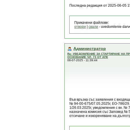
Последна редакция от 2025-06-05 1
Прикачени файлове:
отвори
|
свали
- uvedomlenie darve
Администратор
Re: УВЕДОМЛЕНИЕ ЗА СТАРТИРАНЕ НА 
ОСНОВАНИЕ ЧЛ. 73 ОТ АПК
08-07-2025 - 11:39:44
Във връзка със заявления с входящи 
№ 94-00-675/07.05.2025г, ЕО-786/29.0
1/26.03.2025г, уведомления с вх. № 
назначена комисия със Заповед № 5
отсичане и изкореняване на дългот