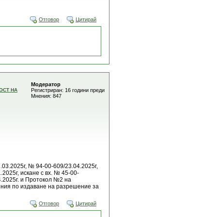
Отговор
Цитирай
Модератор
ОСТ НА
Регистриран: 16 години преди
Мнения: 847
.03.2025г, № 94-00-609/23.04.2025г,
.2025г, искане с вх. № 45-00-
04.2025г. и Протокол №2 на
ения по издаване на разрешение за
Отговор
Цитирай