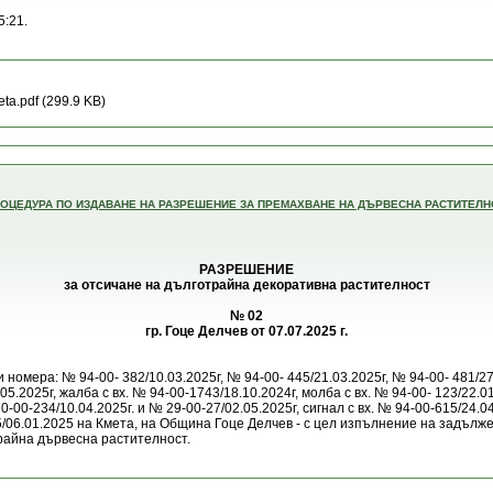
5:21.
ta.pdf (299.9 KB)
ПРОЦЕДУРА ПО ИЗДАВАНЕ НА РАЗРЕШЕНИЕ ЗА ПРЕМАХВАНЕ НА ДЪРВЕСНА РАСТИТЕЛН
РАЗРЕШЕНИЕ
за отсичане на дълготрайна декоративна растителност
№ 02
гр. Гоце Делчев от 07.07.2025 г.
номера: № 94-00- 382/10.03.2025г, № 94-00- 445/21.03.2025г, № 94-00- 481/27
5.2025г, жалба с вх. № 94-00-1743/18.10.2024г, молба с вх. № 94-00- 123/22.01
70-00-234/10.04.2025г. и № 29-00-27/02.05.2025г, сигнал с вх. № 94-00-615/24.
/06.01.2025 на Кмета, на Община Гоце Делчев - с цел изпълнение на задълж
райна дървесна растителност.