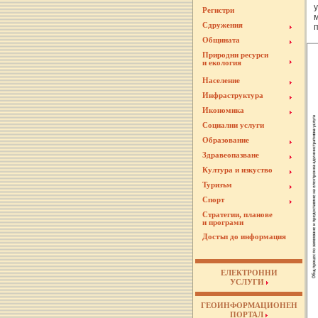
Регистри
Сдружения
Общината
Природни ресурси
и екология
Население
Инфраструктура
Икономика
Социални услуги
Образование
Здравеопазване
Култура и изкуство
Туризъм
Спорт
Стратегии, планове
и програми
Достъп до информация
ЕЛЕКТРОННИ
УСЛУГИ
ГЕОИНФОРМАЦИОНЕН
ПОРТАЛ