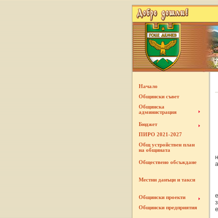
Начало
Общински съвет
Общинска
администрация
Бюджет
ПИРО 2021-2027
Общ устройствен план
на общината
Обществено обсъждане
Местни данъци и такси
Общински проекти
Общински предприятия