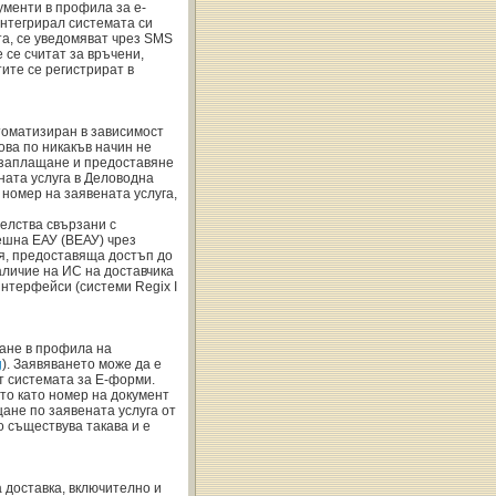
ументи в профила за е-
 интегрирал системата си
та, се уведомяват чрез SMS
 се считат за връчени,
ите се регистрират в
томатизиран в зависимост
ова по никакъв начин не
, заплащане и предоставяне
ната услуга в Деловодна
номер на заявената услуга,
елства свързани с
решна ЕАУ (ВЕАУ) чрез
я, предоставяща достъп до
аличие на ИС на доставчика
нтерфейси (системи Regix I
щане в профила на
g
). Заявяването може да е
т системата за Е-форми.
то като номер на документ
не по заявената услуга от
о съществува такава и е
а доставка, включително и