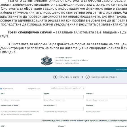
Тъй като автентикираното лице от Системата за еФорми само определя 
изпрати заявлението връщането на входящия номер задължително се изпращ
в Системата за еВръчване заедно с информация кое физическо лице е заявило
разбира титуляра или упълномощено по съответния ред от титуляра лице. А
задължението да провери законността на оправомощаването, ако има такова.
проверката администрацията решава на кой профил в еВръчване да изпрати 
в последствие да изпраща всички уведомления и резултата от заявената услуг
Трети специфичен случай
– заявяване в Системата за еПлащане на дъ
слуга.
В Системата за еФорми бе разработена форма за заявяване на плащане
администрация в условията на липса на интеграция на специализираната й с
еПлащане.