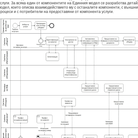
услуги. За всяка един от компонентите на Единния модел се разработва дет
модел, които описва взаимодействието му с останалите компоненти, с външни
процеси и с потребители на предоставяни от компонента услуги.