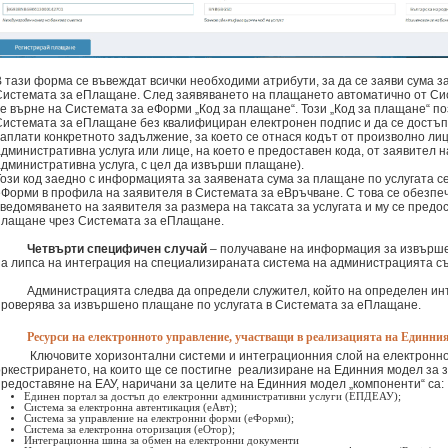
В тази форма се въвеждат всички необходими атрибути, за да се заяви сума з
Системата за еПлащане. След заявяването на плащането автоматично от С
се върне на Системата за еФорми „Код за плащане“. Този „Код за плащане“ по
Системата за еПлащане без квалифициран електронен подпис и да се достъп
заплати конкретното задължение, за което се отнася кодът от произволно ли
административна услуга или лице, на което е предоставен кода, от заявител 
административна услуга, с цел да извърши плащане).
Този код заедно с информацията за заявената сума за плащане по услугата с
еФорми в профила на заявителя в Системата за еВръчване. С това се обезпе
уведомяването на заявителя за размера на таксата за услугата и му се предо
плащане чрез Системата за еПлащане.
Четвърти специфичен случай
– получаване на информация за извърш
на липса на интеграция на специализираната система на администрацията с
Администрацията следва да определи служител, който на определен ин
проверява за извършено плащане по услугата в Системата за еПлащане.
Ресурси на електронното управление, участващи в реализацията на Единни
Ключовите хоризонтални системи и интеграционния слой на електронн
оркестрирането, на които ще се постигне реализиране на Единния модел за 
предоставяне на ЕАУ, наричани за целите на Единния модел „компоненти“ са:
Единен портал за достъп до електронни административни услуги (ЕПДЕАУ);
Система за електронна автентикация (еАвт);
Система за управление на електронни форми (еФорми);
Система за електронна оторизация (еОтор);
Интеграционна шина за обмен на електронни документи