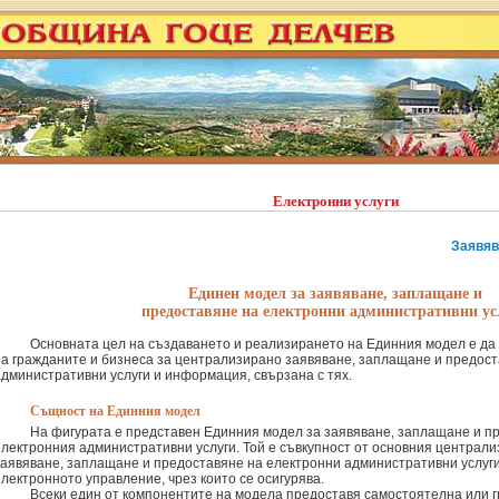
Електронни услуги
Заявяв
Единен модел за заявяване, заплащане и
предоставяне на електронни административни ус
Основната цел на създаването и реализирането на Единния модел е да
на гражданите и бизнеса за централизирано заявяване, заплащане и предос
административни услуги и информация, свързана с тях.
Същност на Единния модел
На фигурата е представен Единния модел за заявяване, заплащане и п
електронния административни услуги. Той е съвкупност от основния централи
заявяване, заплащане и предоставяне на електронни административни услуги
електронното управление, чрез които се осигурява.
Всeки един от компонентите на модела предоставя самостоятелна или 