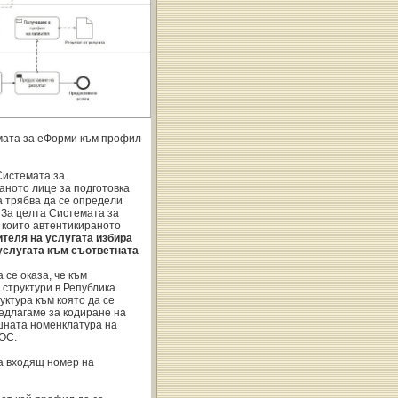
мата за еФорми към профил
Системата за
аното лице за подготовка
а трябва да се определи
 За целта Системата за
 които автентикираното
ителя на услугата избира
 услугата към съответната
 се оказа, че към
структури в Република
ктура към която да се
едлагаме за кодиране на
ешната номенклатура на
ЕОС.
а входящ номер на