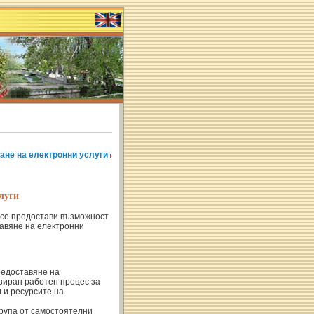
ане на електронни услуги
луги
 се предостави възможност
тавяне на електронни
редоставяне на
зиран работен процес за
 и ресурсите на
група от самостоятелни