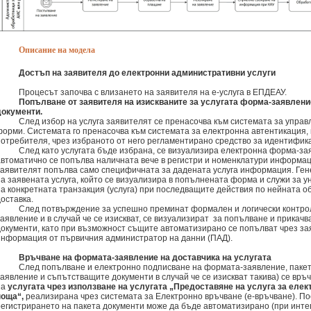
Описание на модела
Достъп на заявителя до електронни административни услуги
Процесът започва с влизането на заявителя на е-услуга в ЕПДЕАУ.
Попълване от заявителя на изискваните за услугата форма-заявлен
документи.
След избор на услуга заявителят се пренасочва към системата за упра
форми. Системата го пренасочва към системата за електронна автентикация
потребителя, чрез избраното от него регламентирано средство за идентифик
След като услугата бъде избрана, се визуализира електронна форма-зая
автоматично се попълва наличната вече в регистри и номенклатури информа
заявителят попълва само специфичната за дадената услуга информация. Ген
на заявената услуга, който се визуализира в попълнената форма и служи за
на конкретната транзакция (услуга) при последващите действия по нейната о
оставка.
След потвърждение за успешно преминат формален и логически контро
заявление и в случай че се изискват, се визуализират за попълване и прикач
документи, като при възможност същите автоматизирано се попълват чрез за
информация от първичния администратор на данни (ПАД).
Връчване на формата-заявление на доставчика на услугата
След попълване и електронно подписване на формата-заявление, паке
заявление и съпътстващите документи в случай че се изискват такива) се връ
на
услугата чрез използване на услугата „Предоставяне на услуга за еле
поща“,
реализирана чрез системата за Електронно връчване (е-връчване). П
регистрирането на пакета документи може да бъде автоматизирано (при инте