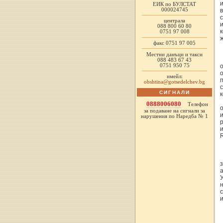
ЕИК по БУЛСТАТ
000024745
в
централа
088 800 60 80
0751 97 008
факс 0751 97 005
Местни данъци и такси
088 483 67 43
0751 950 75
имейл:
obshtina@gotsedelchev.bg
СИГНАЛИ
0888006080
Телефон
за подаване на сигнали за
нарушения по Наредба № 1