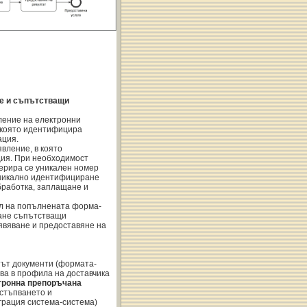
ие и съпътстващи
вление на електронни
, която идентифицира
ация.
вление, в която
ция. При необходимост
ерира се уникален номер
 уникално идентифициране
бработка, заплащане и
л на попълнената форма-
ване съпътстващи
явяване и предоставяне на
тът документи (формата-
чва в профила на доставчика
ктронна препоръчана
остъпването и
грация система-система)