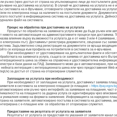
или ръчно (чрез достъп от страна на упълномощено лице до постъпилите док
ръчване на доставчика на услугата). В случай че доставчика на услугата не е
със системата на е-Връчване, отговорните служители на доставчика на услуга
и/или по електронна поща за наличието на постъпили документи. Документите
когато постъпят в информационна система на доставчика на услугата. Дейност
журнален файл на системата.
Процес на обработка при доставчика на услугата
Процесът по обработка на заявената услуга може да бъде ръчен или ав
от нивото на автоматизация на административните процеси при доставчика. Т
оказва влияние върху възможността услугата да е от ниво 3 или 4 (заявяване
по електронен път). Доставчикът регистрира документите, свързани със заяве
система. Задължително след регистрация на документите се връща входящия 
който се изпраща към профила на потребителя в системата за е-връчване.
При необходимост от удостоверяване на допълнителни факти и обстоят
обработката на заявената услуга, същата се заявява от доставчика като Вът
интеграционната шина за обмен на справочна и удостоверителна информаци
регистри и бази данни на ПАД. Заявяването може да е автоматизирано, при н
и нейната интеграция с интеграционната шина или чрез предоставения Web и
RegUx) за достъп от страна на оторизирани служители.
Заплащане на услугата при необходимост
При необходимост от заплащане на услугата, доставчикът заявява пла
заявителя в системата за електронно плащане (е-плащане –
https://pay.egov.b
автоматизирано или ръчно чрез интерфейс за заявяване на плащания, част о
Уникалността на плащането за дадена услуга се идентифицира чрез вписване
на уникалния номер на формата-заявление. Информацията за наредено плаща
страна на заявителя, автоматизирано постъпва в системата на доставчика, ак
интегрирана с е-плащане или се обработва от оторизиран служител.
Предоставяне на резултата от услугата на заявителя
Резултатът от услугата се предоставя по указания от заявителя канал з