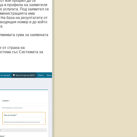
от кой профил да се
а в профила на заявителя
 услугата. Под заявител се
дминистрацията има
 На база на резултатите от
входящия номер и до който
а.
лжимата сума за заявената
 от страна на
истема със Системата за