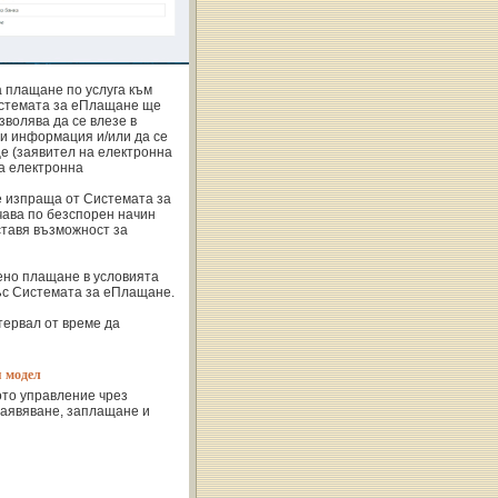
а плащане по услуга към
истемата за еПлащане ще
зволява да се влезе в
и информация и/или да се
це (заявител на електронна
на електронна
е изпраща от Системата за
чава по безспорен начин
ставя възможност за
ено плащане в условията
ъс Системата за еПлащане.
тервал от време да
я модел
ото управление чрез
заявяване, заплащане и