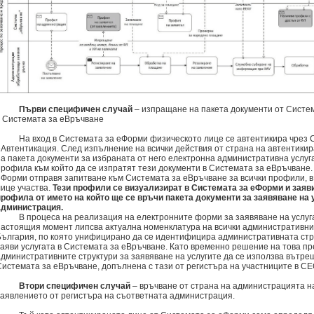
Първи специфичен случай
– изпращане на пакета документи от Систе
в Системата за еВръчване
На вход в Системата за еФорми физическото лице се автентикира чрез 
еАвтентикация. След изпълнение на всички действия от страна на автентикир
на пакета документи за избраната от него електронна административна услуг
профила към който да се изпратят тези документи в Системата за еВръчване.
еФорми отправя запитване към Системата за еВръчване за всички профили, в
лице участва.
Тези профили се визуализират в Системата за еФорми и заяв
профила от името на който ще се връчи пакета документи за заявяване на
администрация.
В процеса на реализация на електронните форми за заявяване на услуга
настоящия момент липсва актуална номенклатура на всички административни 
България, по която унифицирано да се идентифицира административната стру
заяви услугата в Системата за еВръчване. Като временно решение на това пр
административните структури за заявяване на услугите да се използва вътр
Системата за еВръчване, допълнена с тази от регистъра на участниците в С
Втори специфичен случай
– връчване от страна на администрацията н
заявлението от регистъра на съответната администрация.