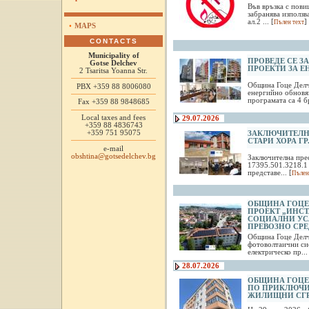
Във връзка с пови
забранява използв
ал.2 ... [
]
Пълен техт
•
MAPS
CONTACTS
Municipality of
ПРОВЕДЕ СЕ 
Gotse Delchev
ПРОЕКТИ ЗА 
2 Tsaritsa Yoanna Str.
Община Гоце Делч
PBX +359 88 8006080
енергийно обновя
програмата са 4 бр
Fax +359 88 9848685
Local taxes and fees
29.07.2026
+359 88 4836743
+359 751 95075
ЗАКЛЮЧИТЕЛНА
СТАРИ ХОРА ГР
e-mail
obshtina@gotsedelchev.bg
Заключителна пре
17395.501.3218.1 
представе... [
Пълен
ОБЩИНА ГОЦЕ
ПРОЕКТ „ИНСТ
СОЦИАЛНИ УСЛ
ПРЕВОЗНО СРЕ
Община Гоце Делч
фотоволтаични си
електрическо пр... 
28.07.2026
ОБЩИНА ГОЦЕ
ПО ПРИКЛЮЧИ
ЖИЛИЩНИ СГР