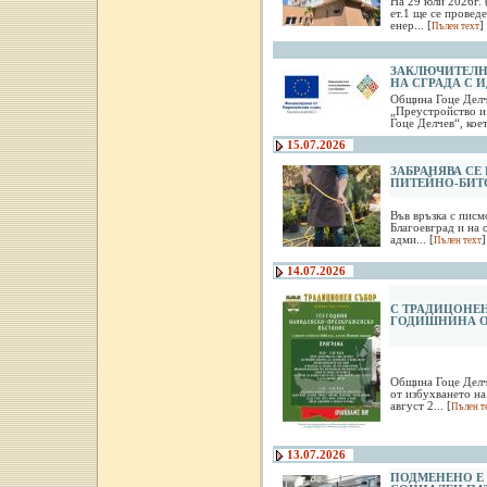
На 29 юли 2026г. 
ет.1 ще се провед
енер... [
]
Пълен техт
ЗАКЛЮЧИТЕЛН
НА СГРАДА С И
Община Гоце Делч
„Преустройство и 
Гоце Делчев“, коет
15.07.2026
ЗАБРАНЯВА СЕ
ПИТЕЙНО-БИТ
Във връзка с писм
Благоевград и на о
адми... [
]
Пълен техт
14.07.2026
С ТРАДИЦОНЕН
ГОДИШНИНА О
Община Гоце Делч
от избухването на
август 2... [
Пълен т
13.07.2026
ПОДМЕНЕНО Е