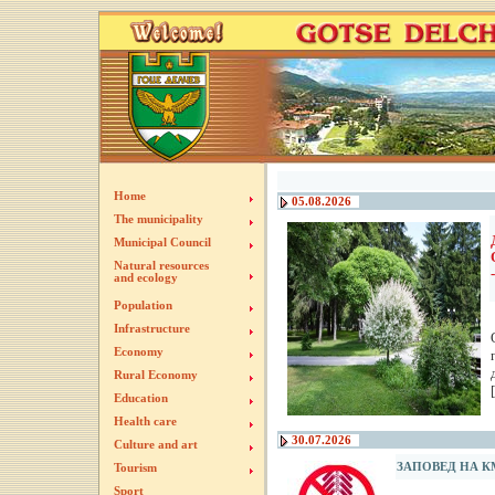
Home
05.08.2026
The municipality
Municipal Council
Natural resources
and ecology
Population
Infrastructure
Economy
Rural Economy
[
Education
Health care
30.07.2026
Culture and art
ЗАПОВЕД НА К
Tourism
Sport