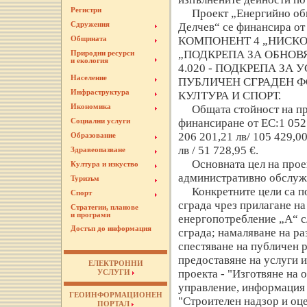
Регистри
Проект „Енергийно об
Сдружения
Делчев“ се финансира от
КОМПОНЕНТ 4 „НИСК
Общината
„ПОДКРЕПА ЗА ОБНОВЯ
Природни ресурси
и екология
4.020 - ПОДКРЕПА ЗА
Население
ПУБЛИЧЕН СГРАДЕН 
Инфраструктура
КУЛТУРА И СПОРТ.
Икономика
Общата стойност на про
финансиране от ЕС:1 052 
Социални услуги
206 201,21 лв/ 105 429,0
Образование
лв / 51 728,95 €.
Здравеопазване
Основната цел на прое
Култура и изкуство
административно обслуж
Туризъм
Конкретните цели са 
Спорт
сграда чрез прилагане на
Стратегии, планове
и програми
енергопотребление „А“ с
Достъп до информация
сграда; намаляване на ра
спестяване на публичен 
предоставяне на услуги и
ЕЛЕКТРОННИ
проекта - "Изготвяне на 
УСЛУГИ
управление, информация 
ГЕОИНФОРМАЦИОНЕН
"Строителен надзор и оце
ПОРТАЛ