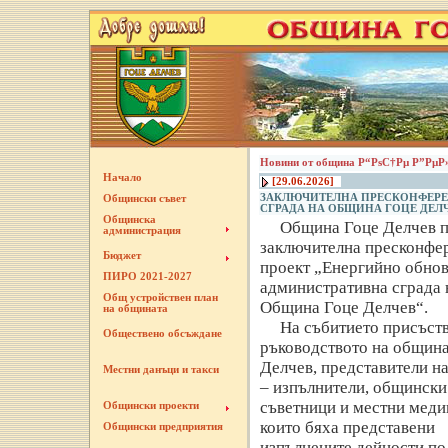
Новини от община Р“РѕС†Рµ Р”РµР
Начало
[29.06.2026]
ЗАКЛЮЧИТЕЛНА ПРЕСКОНФЕРЕ
Общински съвет
СГРАДА НА ОБЩИНА ГОЦЕ ДЕЛЧ
Общинска
Община Гоце Делчев 
администрация
заключителна пресконфе
Бюджет
проект „Енергийно обнов
ПИРО 2021-2027
административна сграда 
Общ устройствен план
Община Гоце Делчев“.
на общината
На събитието присъст
Обществено обсъждане
ръководството на община
Делчев, представители н
Местни данъци и такси
– изпълнители, общински
съветници и местни меди
Общински проекти
които бяха представени
Общински предприятия
изпълнените дейности по 