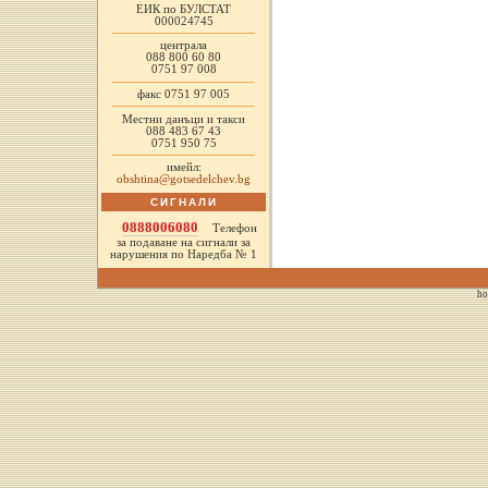
ЕИК по БУЛСТАТ
000024745
централа
088 800 60 80
0751 97 008
факс 0751 97 005
Местни данъци и такси
088 483 67 43
0751 950 75
имейл:
obshtina@gotsedelchev.bg
СИГНАЛИ
0888006080
Телефон
за подаване на сигнали за
нарушения по Наредба № 1
ho