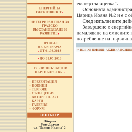
експертна оценка".
Основната администрат
ЕНЕРГИЙНА
ЕФЕКТИВНОСТ
Царица Йоана №2 и е с об
След изпълнените дейн
ИНТЕГРИРАН ПЛАН ЗА
ГРАДСКО
Завършено е енергийн
ВЪЗСТАНОВЯВАНЕ И
намаляване на емисиите 
РАЗВИТИЕ
потребление на първична 
ПРОФИЛ
НА КУПУВАЧА
<< ВСИЧКИ НОВИНИ
|
АРХИВ НА НОВИН
ОТ 01.06.2018
ДО 31.05.2018
ПУБЛИЧНО-ЧАСТНИ
ПАРТНЬОРСТВА
•
ПРЕЗЕНТАЦИЯ
•
НОВИНИ
•
ТЪРГОВЕ
•
СЪОБЩЕНИЯ
•
АКТОВЕ ПО ЗУТ
•
КАРТИ
•
ГАЛЕРИЯ
•
ФОРУМ
КОНТАКТИ
Община
Гоце Делчев
ул. "Царица Йоанна" 2