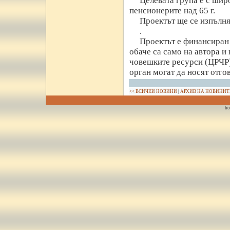
Целевата група е с широ
пенсионерите над 65 г.
Проектът ще се изпълня
.
Проектът е финансиран 
обаче са само на автора и
човешките ресурси (ЦРЧР)
орган могат да носят отгов
<< ВСИЧКИ НОВИНИ
|
АРХИВ НА НОВИНИТ
ho