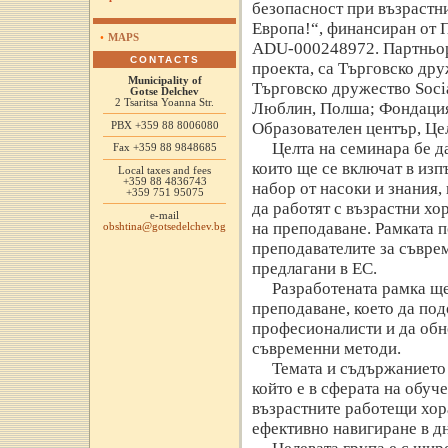
безопасност при възрастни
Европа!“, финансиран от
•
MAPS
ADU-000248972. Партньори
CONTACTS
проекта, са Търговско дру
Municipality of
Търговско дружество Socia
Gotse Delchev
2 Tsaritsa Yoanna Str.
Люблин, Полша; Фондация „
Образователен център, Це
PBX +359 88 8006080
Целта на семинара бе д
Fax +359 88 9848685
които ще се включат в изп
Local taxes and fees
+359 88 4836743
набор от насоки и знания,
+359 751 95075
да работят с възрастни хо
e-mail
на преподаване. Рамката 
obshtina@gotsedelchev.bg
преподавателите за съврем
предлагани в ЕС.
Разработената рамка ще
преподаване, което да по
професионалисти и да обн
съвременни методи.
Темата и съдържанието 
който е в сферата на обуч
възрастните работещи хор
ефективно навигиране в д