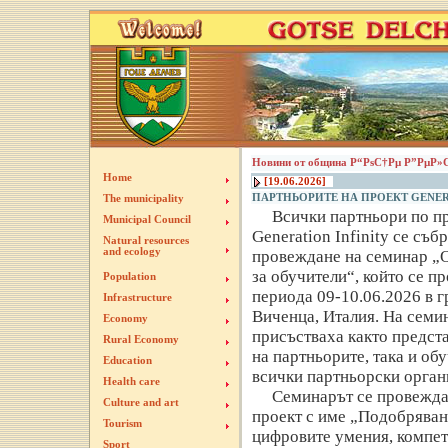
Новини от община Р“РѕС†Рµ Р”РµР»
Home
[19.06.2026]
ПАРТНЬОРИТЕ НА ПРОЕКТ GENER
The municipality
Всички партньори по п
Municipal Council
Generation Infinity се събр
Natural resources
and ecology
провеждане на семинар „
за обучители“, който се пр
Population
периода 09-10.06.2026 в г
Infrastructure
Виченца, Италия. На семи
Economy
присъстваха както предст
Rural Economy
на партньорите, така и об
Education
всички партньорски орган
Health care
Семинарът се провежда
Culture and art
проект с име „Подобряван
Tourism
цифровите умения, компет
Sport