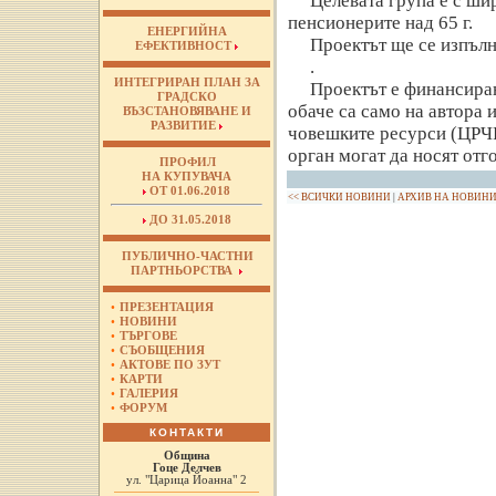
Целевата група е с шир
пенсионерите над 65 г.
ЕНЕРГИЙНА
Проектът ще се изпълн
ЕФЕКТИВНОСТ
.
ИНТЕГРИРАН ПЛАН ЗА
Проектът е финансиран
ГРАДСКО
обаче са само на автора 
ВЪЗСТАНОВЯВАНЕ И
РАЗВИТИЕ
човешките ресурси (ЦРЧР
орган могат да носят отго
ПРОФИЛ
НА КУПУВАЧА
ОТ 01.06.2018
<< ВСИЧКИ НОВИНИ
|
АРХИВ НА НОВИН
ДО 31.05.2018
ПУБЛИЧНО-ЧАСТНИ
ПАРТНЬОРСТВА
•
ПРЕЗЕНТАЦИЯ
•
НОВИНИ
•
ТЪРГОВЕ
•
СЪОБЩЕНИЯ
•
АКТОВЕ ПО ЗУТ
•
КАРТИ
•
ГАЛЕРИЯ
•
ФОРУМ
КОНТАКТИ
Община
Гоце Делчев
ул. "Царица Йоанна" 2