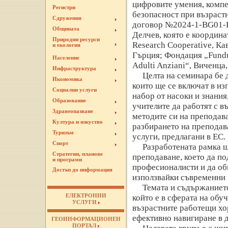
цифровите умения, компе
Регистри
безопасност при възраст
Сдружения
договор №2024-1-BG01-
Общината
Делчев, която е координа
Природни ресурси
Research Cooperative, Ка
и екология
Гърция; Фондация „Fundu
Население
Adulti Anziani“, Виченца
Инфраструктура
Целта на семинара бе 
Икономика
които ще се включат в из
Социални услуги
набор от насоки и знания
Образование
учителите да работят с в
Здравеопазване
методите си на преподав
Култура и изкуство
разбирането на преподав
Туризъм
услуги, предлагани в ЕС.
Спорт
Разработената рамка щ
Стратегии, планове
преподаване, което да п
и програми
професионалисти и да об
Достъп до информация
използвайки съвременни 
Темата и съдържанието
ЕЛЕКТРОННИ
който е в сферата на обу
УСЛУГИ
възрастните работещи хо
ефективно навигиране в 
ГЕОИНФОРМАЦИОНЕН
ПОРТАЛ