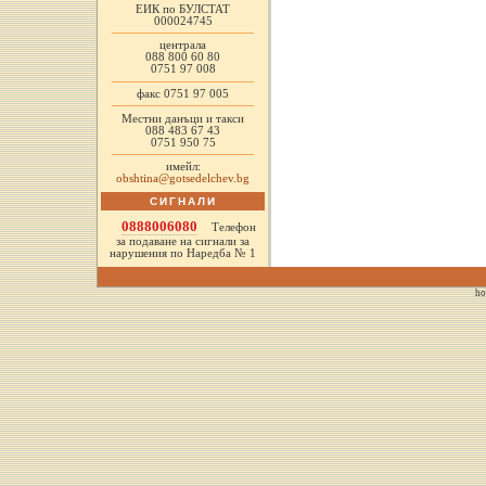
ЕИК по БУЛСТАТ
000024745
централа
088 800 60 80
0751 97 008
факс 0751 97 005
Местни данъци и такси
088 483 67 43
0751 950 75
имейл:
obshtina@gotsedelchev.bg
СИГНАЛИ
0888006080
Телефон
за подаване на сигнали за
нарушения по Наредба № 1
ho