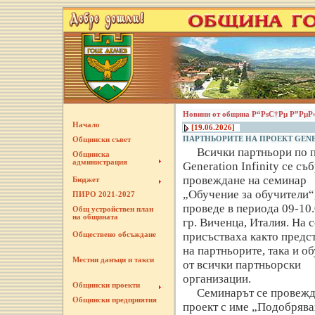
Новини от община Р“РѕС†Рµ Р”РµР
Начало
[19.06.2026]
ПАРТНЬОРИТЕ НА ПРОЕКТ GENE
Общински съвет
Всички партньори по 
Общинска
администрация
Generation Infinity се съ
провеждане на семинар
Бюджет
„Обучение за обучители“,
ПИРО 2021-2027
проведе в периода 09-10.
Общ устройствен план
на общината
гр. Виченца, Италия. На 
присъстваха както предс
Обществено обсъждане
на партньорите, така и о
Местни данъци и такси
от всички партньорски
организации.
Общински проекти
Семинарът се провежд
Общински предприятия
проект с име „Подобрява