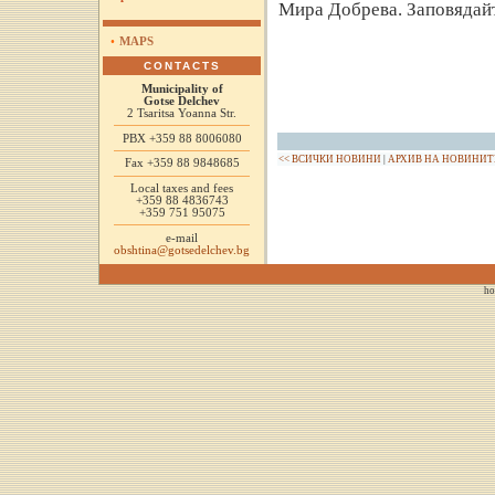
Мира Добрева. Заповядай
•
MAPS
CONTACTS
Municipality of
Gotse Delchev
2 Tsaritsa Yoanna Str.
PBX +359 88 8006080
<< ВСИЧКИ НОВИНИ
|
АРХИВ НА НОВИНИТ
Fax +359 88 9848685
Local taxes and fees
+359 88 4836743
+359 751 95075
e-mail
obshtina@gotsedelchev.bg
ho