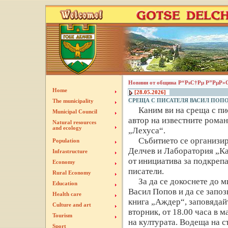
Новини от община Р“РѕС†Рµ Р”РµР»
Home
[28.05.2026]
СРЕЩА С ПИСАТЕЛЯ ВАСИЛ ПОПОВ
The municipality
Каним ви на среща с пи
Municipal Council
автор на известните рома
Natural resources
and ecology
„Лехуса“.
Събитието се организи
Population
Делчев и Лаборатория „Ка
Infrastructure
от инициатива за подкрепа
Economy
писатели.
Rural Economy
За да се докоснете до 
Education
Васил Попов и да се запоз
Health care
книга „Аждер“, заповядайт
Culture and art
вторник, от 18.00 часа в м
Tourism
на културата. Водеща на 
Sport