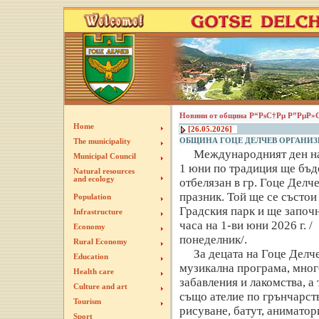
Новини от община Р“РѕС†Рµ Р”РµР»
Home
[26.05.2026]
ОБЩИНА ГОЦЕ ДЕЛЧЕВ ОРГАНИЗИ
The municipality
Международният ден на
Municipal Council
1 юни по традиция ще бъд
Natural resources
and ecology
отбелязан в гр. Гоце Делче
празник. Той ще се състои
Population
Градския парк и ще започн
Infrastructure
часа на 1-ви юни 2026 г. /
Economy
понеделник/.
Rural Economy
За децата на Гоце Делч
Education
музикална програма, мног
Health care
забавления и лакомства, а 
Culture and art
също ателие по грънчарст
Tourism
рисуване, батут, аниматор
Sport