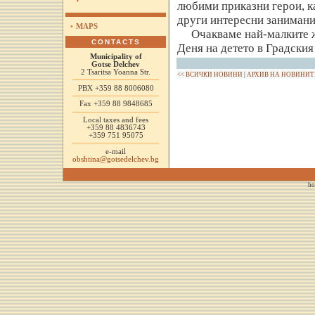
любими приказни герои, к
други интересни занимани
•
MAPS
Очакваме най-малките ж
CONTACTS
Деня на детето в Градския
Municipality of
Gotse Delchev
2 Tsaritsa Yoanna Str.
<< ВСИЧКИ НОВИНИ
|
АРХИВ НА НОВИНИТ
PBX +359 88 8006080
Fax +359 88 9848685
Local taxes and fees
+359 88 4836743
+359 751 95075
e-mail
obshtina@gotsedelchev.bg
ho