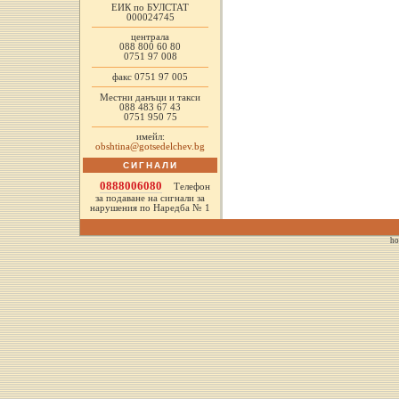
ЕИК по БУЛСТАТ
000024745
централа
088 800 60 80
0751 97 008
факс 0751 97 005
Местни данъци и такси
088 483 67 43
0751 950 75
имейл:
obshtina@gotsedelchev.bg
СИГНАЛИ
0888006080
Телефон
за подаване на сигнали за
нарушения по Наредба № 1
ho