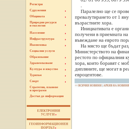
Регистри
.
Сдружения
Паралелно ще се пров
превалутирането от 1 яну
Общината
възрастните хора.
Природни ресурси
и екология
Инициативата е органи
Население
получени в приемната на 
Инфраструктура
въвеждане на еврото пора
Икономика
На място ще бъдат раз
Министерството на финан
Социални услуги
рестото по официалния ку
Образование
хора, които боравят с мо
Здравеопазване
дипляните, ще могат в ре
Култура и изкуство
евроцентове.
Туризъм
Спорт
<< ВСИЧКИ НОВИНИ
|
АРХИВ НА НОВИН
Стратегии, планове
и програми
Достъп до информация
ЕЛЕКТРОННИ
УСЛУГИ
ГЕОИНФОРМАЦИОНЕН
ПОРТАЛ