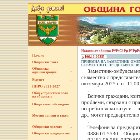
Новини от община Р“РѕС†Рµ Р”РµР
Начало
[06.10.2025]
ПРИЕМНА НА ЗАМЕСТНИК-ОМБУ
Общински съвет
СЪВМЕСТНО С ПРЕДСТАВИТЕЛИ
Общинска
Заместник-омбудсманъ
администрация
съвместно с представител
Бюджет
октомври 2025 г. от 11.0
ПИРО 2021-2027
.
Общ устройствен план
Всички граждани, коит
на общината
проблеми, свързани с пра
Обществено обсъждане
потребителски казуси – т
др., могат предварително
Местни данъци и такси
.
Телефони за предварит
Общински проекти
0886 01 5530 – Общин
Общински предприятия
02/ 81 06 955, 0879 5