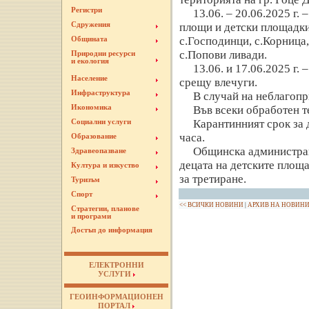
Регистри
13.06. – 20.06.2025 г. 
Сдружения
площи и детски площадки 
с.Господинци, с.Корница
Общината
с.Попови ливади.
Природни ресурси
и екология
13.06. и 17.06.2025 г.
Население
срещу влечуги.
Инфраструктура
В случай на неблагоп
Икономика
Във всеки обработен т
Карантинният срок за 
Социални услуги
часа.
Образование
Общинска администраци
Здравеопазване
децата на детските площа
Култура и изкуство
за третиране.
Туризъм
Спорт
<< ВСИЧКИ НОВИНИ
|
АРХИВ НА НОВИН
Стратегии, планове
и програми
Достъп до информация
ЕЛЕКТРОННИ
УСЛУГИ
ГЕОИНФОРМАЦИОНЕН
ПОРТАЛ