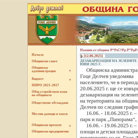
Новини от община Р“РѕС†Рµ Р”РµР
Начало
[12.06.2025]
ДЕЗАКАРИЗАЦИЯ НА ЗЕЛЕНИТЕ 
Общински съвет
ЮНИ 2025 Г.
Общинска
Общинска администрац
администрация
Гоце Делчев уведомява
Бюджет
населението, че в периода
ПИРО 2021-2027
20.06.2025 г. ще се извъ
Общ устройствен план
дезакаризация на зелени
на общината
на територията на общин
Обществено обсъждане
Делчев по следния графи
16.06. - 18.06.2025 г. 
Местни данъци и такси
парк и парк „Панорама“,
16.06. - 19.06.2025 г. –
Общински проекти
площи и детски площадки
Общински предприятия
територията на гр. Гоце 