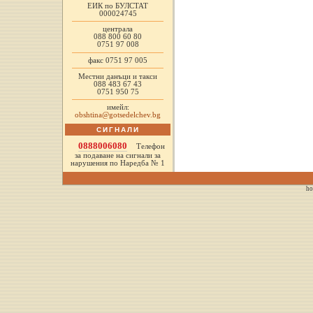
ЕИК по БУЛСТАТ
000024745
централа
088 800 60 80
0751 97 008
факс 0751 97 005
Местни данъци и такси
088 483 67 43
0751 950 75
имейл:
obshtina@gotsedelchev.bg
СИГНАЛИ
0888006080
Телефон
за подаване на сигнали за
нарушения по Наредба № 1
ho