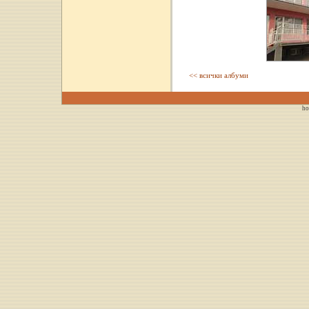
<< всички албуми
ho