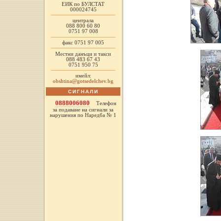
ЕИК по БУЛСТАТ
000024745
централа
088 800 60 80
0751 97 008
факс 0751 97 005
Местни данъци и такси
088 483 67 43
0751 950 75
имейл:
obshtina@gotsedelchev.bg
СИГНАЛИ
0888006080
Телефон
за подаване на сигнали за
нарушения по Наредба № 1