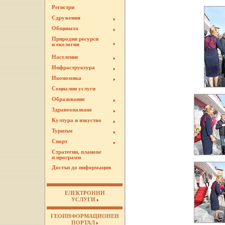
Регистри
Сдружения
Общината
Природни ресурси
и екология
Население
Инфраструктура
Икономика
Социални услуги
Образование
Здравеопазване
Култура и изкуство
Туризъм
Спорт
Стратегии, планове
и програми
Достъп до информация
ЕЛЕКТРОННИ
УСЛУГИ
ГЕОИНФОРМАЦИОНЕН
ПОРТАЛ