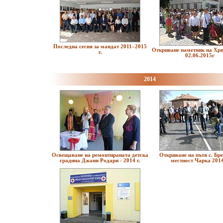
Последна сесия за мандат 2011–2015
Откриване паметник на Хри
г.
02.06.2015г
2014
Освещаване на ремонтираната детска
Откриване на пътя с. Бре
градина Джани Родари - 2014 г.
местност Чарка 2014