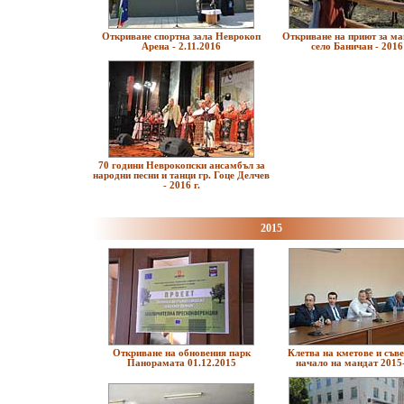
Откриване спортна зала Неврокоп
Откриване на приют за ма
Арена - 2.11.2016
село Баничан - 2016 
70 години Неврокопски ансамбъл за
народни песни и танци гр. Гоце Делчев
- 2016 г.
2015
Откриване на обновения парк
Клетва на кметове и съве
Панорамата 01.12.2015
начало на мандат 2015