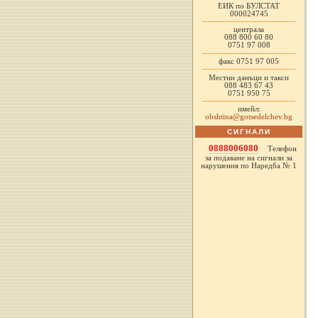
ЕИК по БУЛСТАТ
000024745
централа
088 800 60 80
0751 97 008
факс 0751 97 005
Местни данъци и такси
088 483 67 43
0751 950 75
имейл:
obshtina@gotsedelchev.bg
СИГНАЛИ
0888006080
Телефон
за подаване на сигнали за
нарушения по Наредба № 1