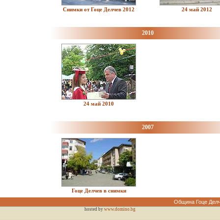
Снимки от Гоце Делчев 2012
24 май 2012
2010
24 май 2010
2007
Гоце Делчев в снимки
Община Гоце Дел
hosted by
www.domino.bg