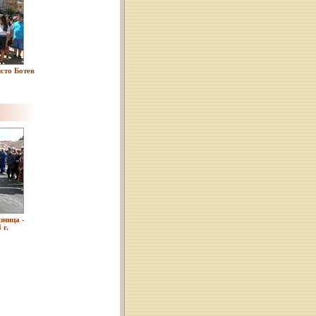
сто Ботев
зница -
 г.