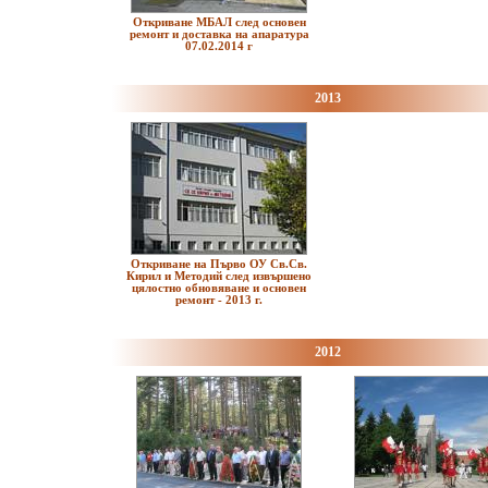
Откриване МБАЛ след основен
ремонт и доставка на апаратура
07.02.2014 г
2013
Откриване на Първо ОУ Св.Св.
Кирил и Методий след извършено
цялостно обновяване и основен
ремонт - 2013 г.
2012