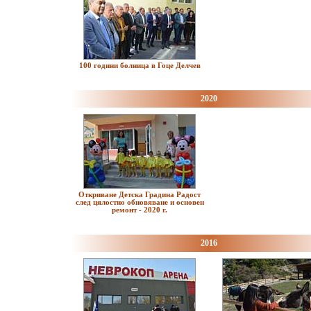
100 години болница в Гоце Делчев
2020
Откриване Детска Градина Радост
след цялостно обновяване и основен
ремонт - 2020 г.
2016