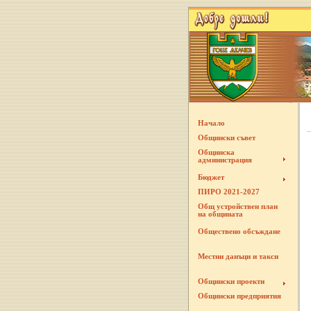
Начало
Общински съвет
Общинска
администрация
Бюджет
ПИРО 2021-2027
Общ устройствен план
на общината
Обществено обсъждане
Местни данъци и такси
Общински проекти
Общински предприятия