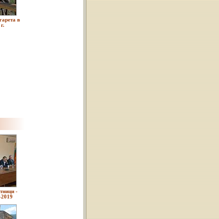
гарета в
г.
тници -
-2019