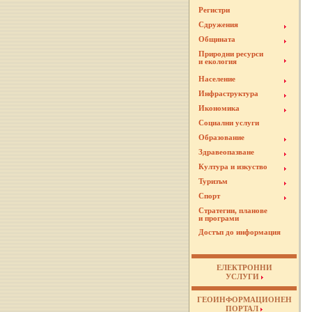
Регистри
Сдружения
Общината
Природни ресурси
и екология
Население
Инфраструктура
Икономика
Социални услуги
Образование
Здравеопазване
Култура и изкуство
Туризъм
Спорт
Стратегии, планове
и програми
Достъп до информация
ЕЛЕКТРОННИ
УСЛУГИ
ГЕОИНФОРМАЦИОНЕН
ПОРТАЛ