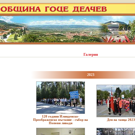
Галерия
2023
120 години Илинденско-
Преображенско въстание - събор на
Ден на танца 2023
Попови ливади