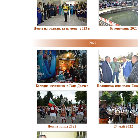
Денят на родилната помощ - 2023 г.
Богоявление 2023
2022
Коледно изложение в Гоце Делчев
Планинско изкачване Гоц
Ден на танца 2022
24 май 2022